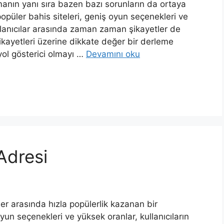
anın yanı sıra bazen bazı sorunların da ortaya
popüler bahis siteleri, geniş oyun seçenekleri ve
llanıcılar arasında zaman zaman şikayetler de
ikayetleri üzerine dikkate değer bir derleme
ol gösterici olmayı …
Devamını oku
Adresi
ler arasında hızla popülerlik kazanan bir
un seçenekleri ve yüksek oranlar, kullanıcıların