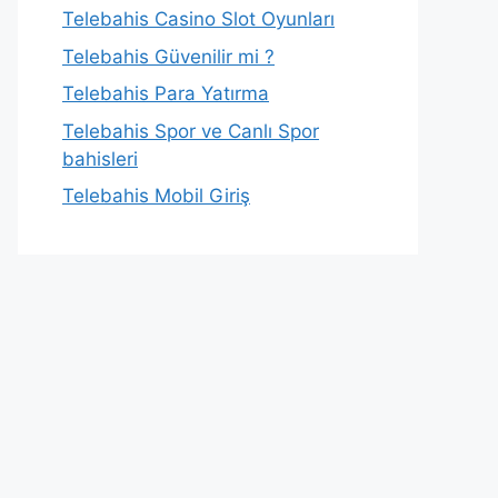
Telebahis Casino Slot Oyunları
Telebahis Güvenilir mi ?
Telebahis Para Yatırma
Telebahis Spor ve Canlı Spor
bahisleri
Telebahis Mobil Giriş