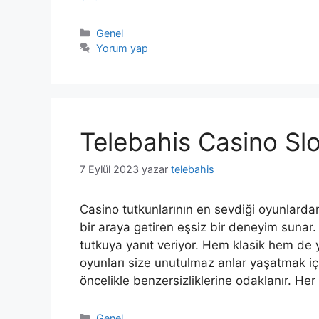
Kategoriler
Genel
Yorum yap
Telebahis Casino Slo
7 Eylül 2023
yazar
telebahis
Casino tutkunlarının en sevdiği oyunlardan
bir araya getiren eşsiz bir deneyim sunar.
tutkuya yanıt veriyor. Hem klasik hem de y
oyunları size unutulmaz anlar yaşatmak için
öncelikle benzersizliklerine odaklanır. He
Kategoriler
Genel