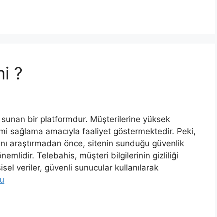
i ?
 sunan bir platformdur. Müşterilerine yüksek
imi sağlama amacıyla faaliyet göstermektedir. Peki,
ını araştırmadan önce, sitenin sunduğu güvenlik
lidir. Telebahis, müşteri bilgilerinin gizliliği
el veriler, güvenli sunucular kullanılarak
u