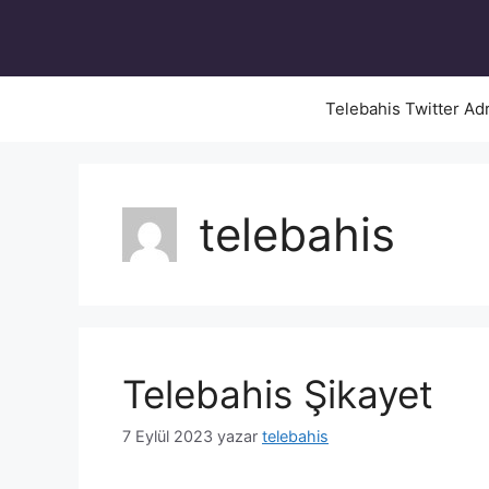
İçeriğe
atla
Telebahis Twitter Ad
telebahis
Telebahis Şikayet
7 Eylül 2023
yazar
telebahis