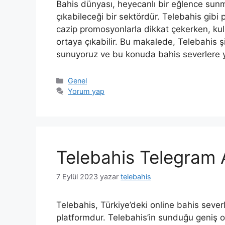
Bahis dünyası, heyecanlı bir eğlence sunm
çıkabileceği bir sektördür. Telebahis gibi 
cazip promosyonlarla dikkat çekerken, ku
ortaya çıkabilir. Bu makalede, Telebahis ş
sunuyoruz ve bu konuda bahis severlere y
Kategoriler
Genel
Yorum yap
Telebahis Telegram 
7 Eylül 2023
yazar
telebahis
Telebahis, Türkiye’deki online bahis sever
platformdur. Telebahis’in sunduğu geniş oy