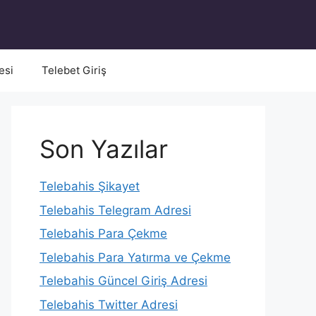
esi
Telebet Giriş
Son Yazılar
Telebahis Şikayet
Telebahis Telegram Adresi
Telebahis Para Çekme
Telebahis Para Yatırma ve Çekme
Telebahis Güncel Giriş Adresi
Telebahis Twitter Adresi