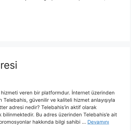
resi
 hizmeti veren bir platformdur. İnternet üzerinden
 Telebahis, güvenilir ve kaliteli hizmet anlayışıyla
ter adresi nedir? Telebahis’in aktif olarak
k bilinmektedir. Bu adres üzerinden Telebahis’e ait
ve promosyonlar hakkında bilgi sahibi …
Devamını