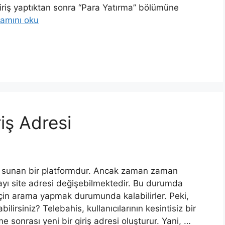
 giriş yaptıktan sonra “Para Yatırma” bölümüne
amını oku
iş Adresi
rı sunan bir platformdur. Ancak zaman zaman
ayı site adresi değişebilmektedir. Bu durumda
 için arama yapmak durumunda kalabilirler. Peki,
bilirsiniz? Telebahis, kullanıcılarının kesintisiz bir
e sonrası yeni bir giriş adresi oluşturur. Yani, …